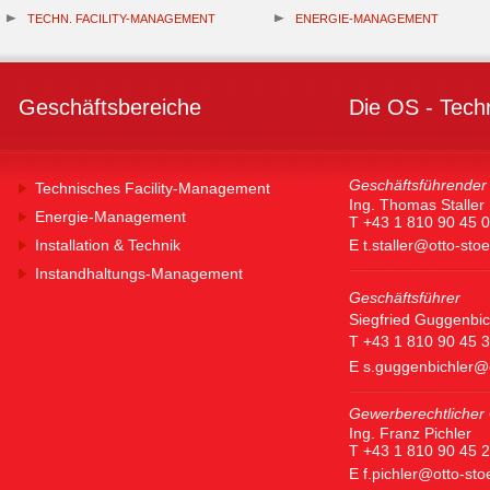
TECHN. FACILITY-MANAGEMENT
ENERGIE-MANAGEMENT
Geschäftsbereiche
Die OS - Tech
Geschäftsführender 
Technisches Facility-Management
Ing. Thomas Staller
Energie-Management
T +43 1 810 90 45 0
Installation & Technik
E
t.staller@otto-sto
Instandhaltungs-Management
Geschäftsführer
Siegfried Guggenbic
T +43 1 810 90 45 
E
s.guggenbichler@
Gewerberechtlicher 
Ing. Franz Pichler
T +43 1 810 90 45 
E
f.pichler@otto-st