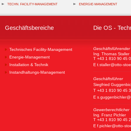
TECHN. FACILITY-MANAGEMENT
ENERGIE-MANAGEMENT
Geschäftsbereiche
Die OS - Tech
Geschäftsführender 
Technisches Facility-Management
Ing. Thomas Staller
Energie-Management
T +43 1 810 90 45 0
Installation & Technik
E
t.staller@otto-sto
Instandhaltungs-Management
Geschäftsführer
Siegfried Guggenbic
T +43 1 810 90 45 
E
s.guggenbichler@
Gewerberechtlicher 
Ing. Franz Pichler
T +43 1 810 90 45 
E
f.pichler@otto-st