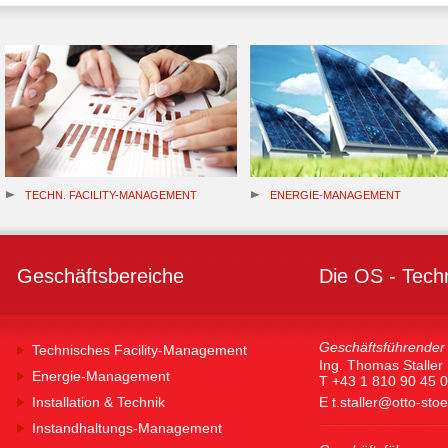
TECHN. FACILITY-MANAGEMENT
ENERGIE-MANAGEMENT
Geschäftsbereiche
Die OS - Tech
Geschäftsführender 
Technisches Facility-Management
Ing. Thomas Staller
Energie-Management
T +43 1 810 90 45 0
Installation & Technik
E
t.staller@otto-sto
Instandhaltungs-Management