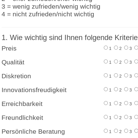
3 = wenig zufrieden/wenig wichtig
4 = nicht zufrieden/nicht wichtig
1. Wie wichtig sind Ihnen folgende Kriteri
Preis
1
2
3
Qualität
1
2
3
Diskretion
1
2
3
Innovationsfreudigkeit
1
2
3
Erreichbarkeit
1
2
3
Freundlichkeit
1
2
3
Persönliche Beratung
1
2
3