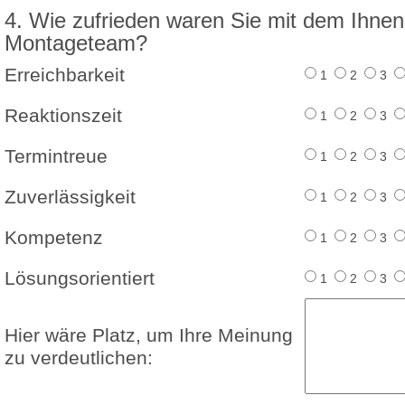
4. Wie zufrieden waren Sie mit dem Ihne
Montageteam?
Erreichbarkeit
1
2
3
Reaktionszeit
1
2
3
Termintreue
1
2
3
Zuverlässigkeit
1
2
3
Kompetenz
1
2
3
Lösungsorientiert
1
2
3
Hier wäre Platz, um Ihre Meinung
zu verdeutlichen: