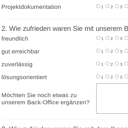
Projektdokumentation
1
2
3
2. Wie zufrieden waren Sie mit unserem 
freundlich
1
2
3
gut erreichbar
1
2
3
zuverlässig
1
2
3
lösungsorientiert
1
2
3
Möchten Sie noch etwas zu
unserem Back-Office ergänzen?