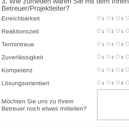
3. Wie zufrieden waren Sie mit dem Ihne
Betreuer/Projektleiter?
Erreichbarkeit
1
2
3
Reaktionszeit
1
2
3
Termintreue
1
2
3
Zuverlässigkeit
1
2
3
Kompetenz
1
2
3
Lösungsorientiert
1
2
3
Möchten Sie uns zu Ihrem
Betreuer noch etwas mitteilen?