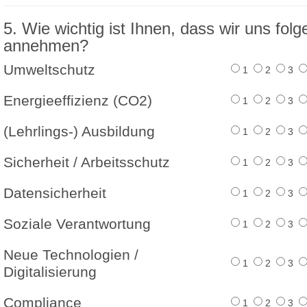
5. Wie wichtig ist Ihnen, dass wir uns fo
annehmen?
Umweltschutz
1
2
3
Energieeffizienz (CO2)
1
2
3
(Lehrlings-) Ausbildung
1
2
3
Sicherheit / Arbeitsschutz
1
2
3
Datensicherheit
1
2
3
Soziale Verantwortung
1
2
3
Neue Technologien /
1
2
3
Digitalisierung
Compliance
1
2
3